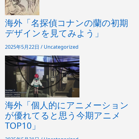
海外「名探偵コナンの蘭の初期
デザインを見てみよう」
2025年5月22日
/ Uncategorized
海外「個人的にアニメーション
が優れてると思う今期アニメ
TOP10」