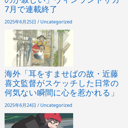
7月で連載終了
2025年6月25日
/ Uncategorized
海外「耳をすませばの故・近藤
喜文監督がスケッチした日常の
何気ない瞬間に心を惹かれる」
2025年6月24日
/ Uncategorized