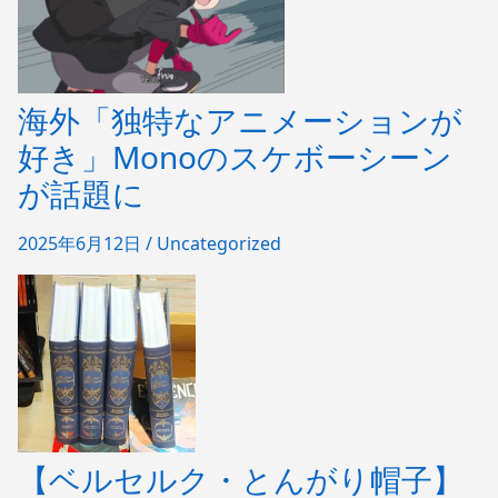
海外「独特なアニメーションが
好き」Monoのスケボーシーン
が話題に
2025年6月12日
/ Uncategorized
【ベルセルク・とんがり帽子】