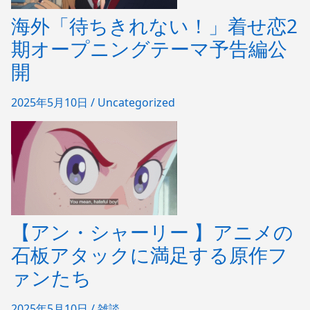
海外「待ちきれない！」着せ恋2
期オープニングテーマ予告編公
開
2025年5月10日
/ Uncategorized
【アン・シャーリー 】アニメの
石板アタックに満足する原作フ
ァンたち
2025年5月10日
/ 雑談