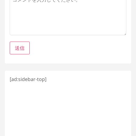
メ
ン
ト