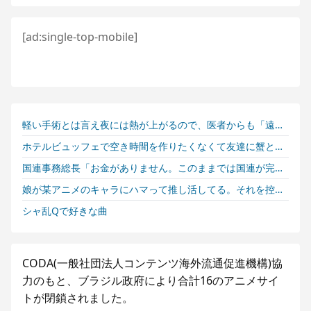
大地震が起きても手術をやり遂げる日本の医療チーム、海外でも凄すぎると絶賛
海外の反応：千賀滉大がメジャー自己最速161キロ計測するなど2戦連続完璧救援、メッツファンからクローザー待望論も続出
海外「素晴らしい！」日本が買収したUSスチール驚異の大復活に米国人が大喜び
アメリカ「お前らの国の史上最も美しい女優を選ぶなら誰になる？」
海外「日本が正しい！」優しい日本人に甘える外国人に海外が大騒ぎ
海外「日本人はなんて気高いんだ！」 英高級紙も驚愕した極限の中の日本人の姿に世界が衝撃
軽い手術とは言え夜には熱が上がるので、医者からも「遠出は無理です」と言われてる私。トメにそのことを伝えているのに…
海外「さすが日本！」日本とドイツの仕事効率の差が分かる数字に海外が大騒ぎ
外国人「俺達が見かけたヤバすぎる髪型を集めてみたｗｗｗｗ」
ホテルビュッフェで空き時間を作りたくなくて友達に蟹と海老を取ってきてと頼んだ。しかし「食べたいなら自分で行きなよ」と断られて…
海外「バリー・ボンズが言ってたことは本当だったんだな」ホームランダービーに出場したイチローに絶賛の声と懐かしむ声【海外の反応】
国連事務総長「お金がありません。このままでは国連が完全崩壊します。助けて下さい」
韓国人「大韓サッカー協会が過去に20人の外国人審判らに不謹慎接待をしていた証拠が揃いながらも不起訴処分に成っていた事が明らかに‥」
娘が某アニメのキャラにハマって推し活してる。それを控えさせた方がいいのか塾の人に相談したら...
BABYMETALのMetal Forthがリリースされてから1周年だぞ！ 【海外の反応】
シャ乱Qで好きな曲
海外「日本のメディアを楽しめないことにうんざりだ。ウィーブの評判のせいで自分もその一部になる気分になる」
【夏の風物詩】「うるさい」で消える?“盆踊り”存続の危機 会場数は20年で半減 騒音対策で“サイレント盆ダンス”も
CODA(一般社団法人コンテンツ海外流通促進機構)協
海外「今年のメジャーは混とん」佐々木朗希が6回2失点の力投もド軍7連敗！（海外の反応）
力のもと、ブラジル政府により合計16のアニメサイ
インド首相「インドを日本の京都のようにするっ！」←しかし投稿された動画を見ると・・・？【海外の反応】
トが閉鎖されました。
【インド】バーガーを食べる罪【ポーランドボール】