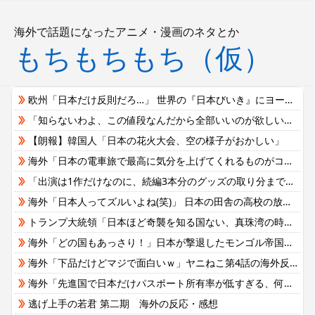
海外で話題になったアニメ・漫画のネタとか
もちもちもち（仮）
欧州「日本だけ反則だろ…」 世界の『日本びいき』にヨーロッパ全土から不満の声
「知らないわよ、この値段なんだから全部いいのが欲しいの」イチゴ売り場で言い返された話
【朗報】韓国人「日本の花火大会、空の様子がおかしい」
海外「日本の電車旅で最高に気分を上げてくれるものがコレ！」→「分かるよ、凄くワクワクする・・・！」【海外の反応】
「出演は1作だけなのに、続編3本分のグッズの取り分まで契約に書かせた」ジャック・ニコルソンが『バットマン』で得た総額
海外「日本人ってズルいよね(笑)」 日本の田舎の高校の放課後がエモすぎると海外で大反響
トランプ大統領「日本ほど奇襲を知る国ない、真珠湾の時なぜ知らせなかったのか」…目を大きく開いた高市首相＝韓国の反応
海外「どの国もあっさり！」日本が撃退したモンゴル帝国の本当の恐ろしさに海外が大騒ぎ
海外「下品だけどマジで面白いｗ」ヤニねこ第4話の海外反応
海外「先進国で日本だけパスポート所有率が低すぎる、何故なのか」
逃げ上手の若君 第二期 海外の反応・感想