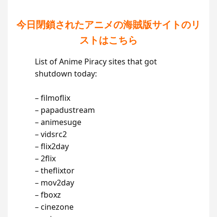
今日閉鎖されたアニメの海賊版サイトのリ
ストはこちら
List of Anime Piracy sites that got
shutdown today:
– filmoflix
– papadustream
– animesuge
– vidsrc2
– flix2day
– 2flix
– theflixtor
– mov2day
– fboxz
– cinezone