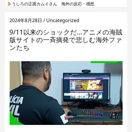
うしろの正面カムイさん 海外の反応・感想
これ描いて死ね 海外の反応・感想
2024年8月28日
/ Uncategorized
2026年8月 アニメ関連のニュースと話題の海外の反応・感想
ヤニねこ 海外の反応・感想
9/11以来のショックだ…アニメの海賊
令和のダラさん 海外の反応・感想
版サイトの一斉摘発で悲しむ海外ファ
ンたち
幼女戦記Ⅱ 海外の反応・感想
片田舎のおっさん、剣聖になるII 海外の反応・感想
攻殻機動隊 THE GHOST IN THE SHELL 海外の反応・感想
きみが死ぬまで恋をしたい 海外の反応・感想
韓国人「韓国サッカー協会が行った国際試合の性的接待の全容がこちら…」→「完全に買収してる…（ﾌﾞﾙﾌﾞﾙ」＝韓国の反応
韓国人「北米市場で売れまくりトヨタに続き日本のホンダやスズキも今年第2四半期に大幅な黒字を記録！」→「あまりにも見事なV字回復‥」
家の前の花火が一斉に暴発、玄関先に駆け込む一家「なんであのドア鍵かけてんだ」【海外の反応】
海外「全部日本の真似だったのか…」 日本の普通のテレビ番組が最新SNSの数十年先を行っていたと話題に
海外「コーヒー1杯が6ドルって何なんだ、レシートを二度見した」値上げで買うのをやめたもの…
英国人「安心感が違う」冨安健洋、パレス移籍当日にデビュー！圧巻3連続ブロックも披露で現地サポが気づく..【海外の反応】