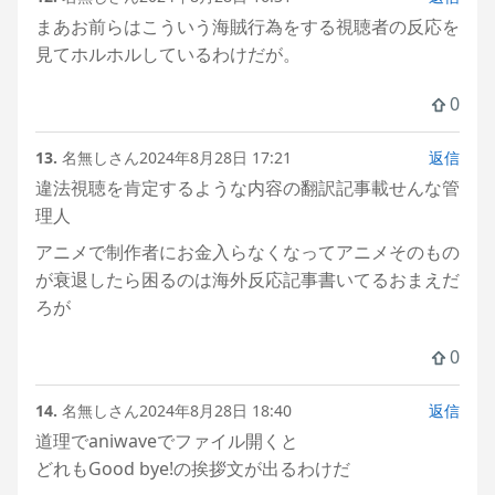
まあお前らはこういう海賊行為をする視聴者の反応を
見てホルホルしているわけだが。
0
13.
名無しさん
2024年8月28日 17:21
返信
違法視聴を肯定するような内容の翻訳記事載せんな管
理人
アニメで制作者にお金入らなくなってアニメそのもの
が衰退したら困るのは海外反応記事書いてるおまえだ
ろが
0
14.
名無しさん
2024年8月28日 18:40
返信
道理でaniwaveでファイル開くと
どれもGood bye!の挨拶文が出るわけだ