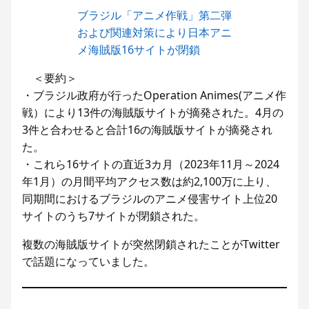
ブラジル「アニメ作戦」第二弾
韓国人「韓国サッカー協会の性接待報道、海外でも大騒ぎに・・・2002年W杯4強の記録取り消しの声も」→「マジで国の恥だ」「2002年まで疑う価値がある」「国民や国が築いた国格をサッカー選手が足で蹴り飛ばすね」
および関連対策により日本アニ
海外「日本は取り締まれ！」栃木でシャインマスカット400房が盗難被害に（海外の反応）
メ海賊版16サイトが閉鎖
海外メディア「洋ゲー市場はグラフィック至上主義のせいで崩壊しつつある」（海外の反応）
海外「日本が正しい！」優しい日本人に甘える外国人に海外が大騒ぎ
＜要約＞
・ブラジル政府が行ったOperation Animes(アニメ作
韓国人「欧州メディアがロンドン五輪銅メダルはく奪の可能性を報道！韓国が外国人審判団に不適切接待をした疑い」
戦）により13件の海賊版サイトが摘発された。4月の
海外「”京都の鳥”は良いぞ」小規模だけどお勧めな日本の観光名所／お店に対する海外の反応
3件と合わせると合計16の海賊版サイトが摘発され
海外「日本では違法だけどイギリスでは合法なもの」紳士たちの反応がこちら【海外の反応】
た。
アメリカ「お前らの国の史上最も美しい女優を選ぶなら誰になる？」
・これら16サイトの直近3カ月（2023年11月～2024
「日本の深夜営業している無人店舗でどのような人が買い物をしているのか？」海外の反応
年1月）の月間平均アクセス数は約2,100万に上り、
中国人「フランスで感じた日本への強烈なフィルター」 中国人「フランスと日本は両想い」「中国人と分かると空気が凍りつく」
同期間におけるブラジルのアニメ侵害サイト上位20
サイトのうち7サイトが閉鎖された。
海外「なんだって？！」PSGが鈴木彩艶の獲得へ増額オファーを準備していることに海外大騒ぎ！（海外の反応）
複数の海賊版サイトが突然閉鎖されたことがTwitter
で話題になっていました。