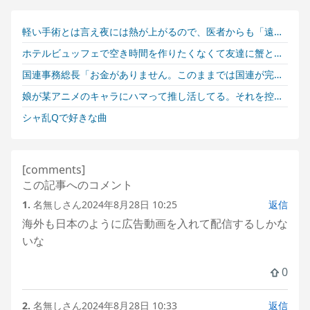
軽い手術とは言え夜には熱が上がるので、医者からも「遠出は無理です」と言われてる私。トメにそのことを伝えているのに…
ホテルビュッフェで空き時間を作りたくなくて友達に蟹と海老を取ってきてと頼んだ。しかし「食べたいなら自分で行きなよ」と断られて…
国連事務総長「お金がありません。このままでは国連が完全崩壊します。助けて下さい」
娘が某アニメのキャラにハマって推し活してる。それを控えさせた方がいいのか塾の人に相談したら...
シャ乱Qで好きな曲
この記事へのコメント
1.
名無しさん
2024年8月28日 10:25
返信
海外も日本のように広告動画を入れて配信するしかな
いな
0
2.
名無しさん
2024年8月28日 10:33
返信