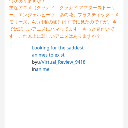
何がありますか？
韓国人「韓国サッカー協会の性接待報道、海外でも大騒ぎに・・・2002年W杯4強の記録取り消しの声も」→「マジで国の恥だ」「2002年まで疑う価値がある」「国民や国が築いた国格をサッカー選手が足で蹴り飛ばすね」
主なアニメ（クラナド、クラナド アフターストーリ
ー、エンジェルビーツ、あの花、プラスティック・メ
海外「日本は取り締まれ！」栃木でシャインマスカット400房が盗難被害に（海外の反応）
モリーズ、4月は君の嘘）はすでに見たのですが、今
海外メディア「洋ゲー市場はグラフィック至上主義のせいで崩壊しつつある」（海外の反応）
では悲しいアニメにハマってます！もっと見たいで
海外「日本が正しい！」優しい日本人に甘える外国人に海外が大騒ぎ
す！これ以上に悲しいアニメはありますか？
韓国人「欧州メディアがロンドン五輪銅メダルはく奪の可能性を報道！韓国が外国人審判団に不適切接待をした疑い」
Looking for the saddest
海外「”京都の鳥”は良いぞ」小規模だけどお勧めな日本の観光名所／お店に対する海外の反応
animes to exist
海外「日本では違法だけどイギリスでは合法なもの」紳士たちの反応がこちら【海外の反応】
by
u/Virtual_Review_9418
アメリカ「お前らの国の史上最も美しい女優を選ぶなら誰になる？」
in
anime
「日本の深夜営業している無人店舗でどのような人が買い物をしているのか？」海外の反応
中国人「フランスで感じた日本への強烈なフィルター」 中国人「フランスと日本は両想い」「中国人と分かると空気が凍りつく」
海外「なんだって？！」PSGが鈴木彩艶の獲得へ増額オファーを準備していることに海外大騒ぎ！（海外の反応）