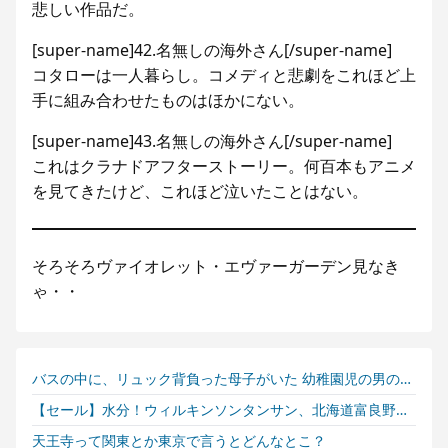
悲しい作品だ。
[super-name]42.名無しの海外さん[/super-name]
コタローは一人暮らし。コメディと悲劇をこれほど上
手に組み合わせたものはほかにない。
[super-name]43.名無しの海外さん[/super-name]
これはクラナドアフターストーリー。何百本もアニメ
を見てきたけど、これほど泣いたことはない。
そろそろヴァイオレット・エヴァーガーデン見なき
ゃ・・
バスの中に、リュック背負った母子がいた 幼稚園児の男の子に若いお母さんが相づちを打っている
【セール】水分！ウィルキンソンタンサン、北海道富良野ホップ炭酸水、やかんの麦茶、伊右衛門、生茶、綾鷹、純天然アルカリ保存水などがセール中！
天王寺って関東とか東京で言うとどんなとこ？