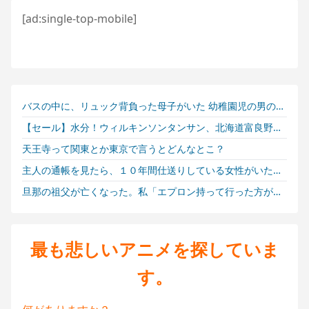
大地震が起きても手術をやり遂げる日本の医療チーム、海外でも凄すぎると絶賛
海外の反応：千賀滉大がメジャー自己最速161キロ計測するなど2戦連続完璧救援、メッツファンからクローザー待望論も続出
海外「素晴らしい！」日本が買収したUSスチール驚異の大復活に米国人が大喜び
アメリカ「お前らの国の史上最も美しい女優を選ぶなら誰になる？」
海外「日本が正しい！」優しい日本人に甘える外国人に海外が大騒ぎ
海外「日本人はなんて気高いんだ！」 英高級紙も驚愕した極限の中の日本人の姿に世界が衝撃
バスの中に、リュック背負った母子がいた 幼稚園児の男の子に若いお母さんが相づちを打っている
海外「さすが日本！」日本とドイツの仕事効率の差が分かる数字に海外が大騒ぎ
【セール】水分！ウィルキンソンタンサン、北海道富良野ホップ炭酸水、やかんの麦茶、伊右衛門、生茶、綾鷹、純天然アルカリ保存水などがセール中！
外国人「俺達が見かけたヤバすぎる髪型を集めてみたｗｗｗｗ」
天王寺って関東とか東京で言うとどんなとこ？
海外「バリー・ボンズが言ってたことは本当だったんだな」ホームランダービーに出場したイチローに絶賛の声と懐かしむ声【海外の反応】
主人の通帳を見たら、１０年間仕送りしている女性がいた。主人に問い詰めたら、白状して...
韓国人「大韓サッカー協会が過去に20人の外国人審判らに不謹慎接待をしていた証拠が揃いながらも不起訴処分に成っていた事が明らかに‥」
旦那の祖父が亡くなった。私「エプロン持って行った方がいいよね」旦那「余計な出費すんな。そんなもん買うなら今後一切金を出さねぇぞ」私「えっ…」
BABYMETALのMetal Forthがリリースされてから1周年だぞ！ 【海外の反応】
海外「日本のメディアを楽しめないことにうんざりだ。ウィーブの評判のせいで自分もその一部になる気分になる」
最も悲しいアニメを探していま
【夏の風物詩】「うるさい」で消える?“盆踊り”存続の危機 会場数は20年で半減 騒音対策で“サイレント盆ダンス”も
海外「今年のメジャーは混とん」佐々木朗希が6回2失点の力投もド軍7連敗！（海外の反応）
す。
インド首相「インドを日本の京都のようにするっ！」←しかし投稿された動画を見ると・・・？【海外の反応】
【インド】バーガーを食べる罪【ポーランドボール】