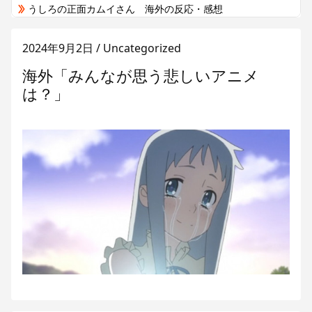
うしろの正面カムイさん 海外の反応・感想
これ描いて死ね 海外の反応・感想
2024年9月2日
/ Uncategorized
2026年8月 アニメ関連のニュースと話題の海外の反応・感想
ヤニねこ 海外の反応・感想
海外「みんなが思う悲しいアニメ
令和のダラさん 海外の反応・感想
は？」
幼女戦記Ⅱ 海外の反応・感想
片田舎のおっさん、剣聖になるII 海外の反応・感想
攻殻機動隊 THE GHOST IN THE SHELL 海外の反応・感想
きみが死ぬまで恋をしたい 海外の反応・感想
韓国人「韓国サッカー協会が行った国際試合の性的接待の全容がこちら…」→「完全に買収してる…（ﾌﾞﾙﾌﾞﾙ」＝韓国の反応
韓国人「北米市場で売れまくりトヨタに続き日本のホンダやスズキも今年第2四半期に大幅な黒字を記録！」→「あまりにも見事なV字回復‥」
家の前の花火が一斉に暴発、玄関先に駆け込む一家「なんであのドア鍵かけてんだ」【海外の反応】
海外「全部日本の真似だったのか…」 日本の普通のテレビ番組が最新SNSの数十年先を行っていたと話題に
海外「コーヒー1杯が6ドルって何なんだ、レシートを二度見した」値上げで買うのをやめたもの…
英国人「安心感が違う」冨安健洋、パレス移籍当日にデビュー！圧巻3連続ブロックも披露で現地サポが気づく..【海外の反応】