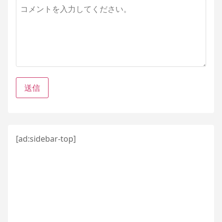
コ
メ
ン
ト