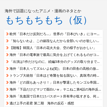
海外で話題になったアニメ・漫画のネタとか
もちもちもち（仮）
欧州「日本だけ反則だろ…」 世界の『日本びいき』にヨーロッパ全土から不満の声
「知らないわよ、この値段なんだから全部いいのが欲しいの」イチゴ売り場で言い返された話
【朗報】韓国人「日本の花火大会、空の様子がおかしい」
海外「日本の電車旅で最高に気分を上げてくれるものがコレ！」→「分かるよ、凄くワクワクする・・・！」【海外の反応】
「出演は1作だけなのに、続編3本分のグッズの取り分まで契約に書かせた」ジャック・ニコルソンが『バットマン』で得た総額
海外「日本人ってズルいよね(笑)」 日本の田舎の高校の放課後がエモすぎると海外で大反響
トランプ大統領「日本ほど奇襲を知る国ない、真珠湾の時なぜ知らせなかったのか」…目を大きく開いた高市首相＝韓国の反応
海外「どの国もあっさり！」日本が撃退したモンゴル帝国の本当の恐ろしさに海外が大騒ぎ
海外「下品だけどマジで面白いｗ」ヤニねこ第4話の海外反応
海外「先進国で日本だけパスポート所有率が低すぎる、何故なのか」
逃げ上手の若君 第二期 海外の反応・感想