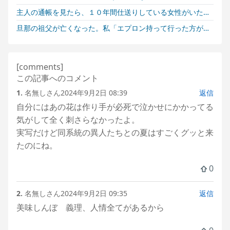
主人の通帳を見たら、１０年間仕送りしている女性がいた。主人に問い詰めたら、白状して...
旦那の祖父が亡くなった。私「エプロン持って行った方がいいよね」旦那「余計な出費すんな。そんなもん買うなら今後一切金を出さねぇぞ」私「えっ…」
この記事へのコメント
1.
名無しさん
2024年9月2日 08:39
返信
自分にはあの花は作り手が必死で泣かせにかかってる
気がして全く刺さらなかったよ。
実写だけど同系統の異人たちとの夏はすごくグッと来
たのにね。
0
2.
名無しさん
2024年9月2日 09:35
返信
美味しんぼ 義理、人情全てがあるから